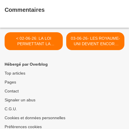
Commentaires
< 02-06-26: LA LOI
03-06-26- LES ROYAUME-
PERMETTANT LA
UNI DEVIENT ENCORE
PRIVATION DE LIBERTE
PLUS FOU DANS SA
DESFAMILLES
DEFENSE D'ISRAËL
D'ETRANGERS
(CAITLIN JOHNSTONE- LE
Hébergé par Overblog
"IRREGULIERS ET LEUR
GRAND SOIR) >
DEMORTATION
Top articles
EVENTUELLE DANS DES
Pages
PAYS AUTORITAITES
D'AFRIQUE OU D'ASIE.
Contact
Signaler un abus
C.G.U.
Cookies et données personnelles
Préférences cookies