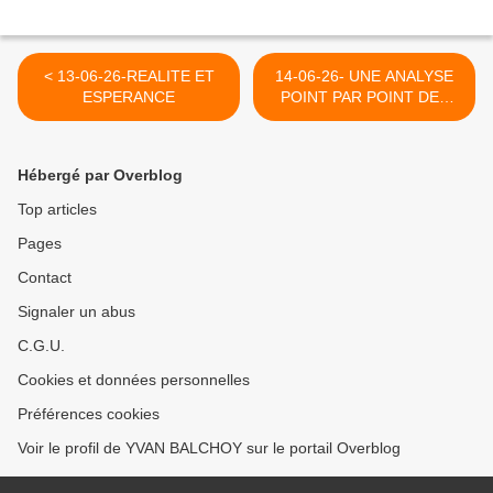
< 13-06-26-REALITE ET
14-06-26- UNE ANALYSE
ESPERANCE
POINT PAR POINT DES
OBJECTIFS DE GUERRE
NON ATTEINTS PAR
TRUMP AVEC L'IRAN
Hébergé par Overblog
(NICK TURSE - LE GRAND
SOIR) >
Top articles
Pages
Contact
Signaler un abus
C.G.U.
Cookies et données personnelles
Préférences cookies
Voir le profil de YVAN BALCHOY sur le portail Overblog