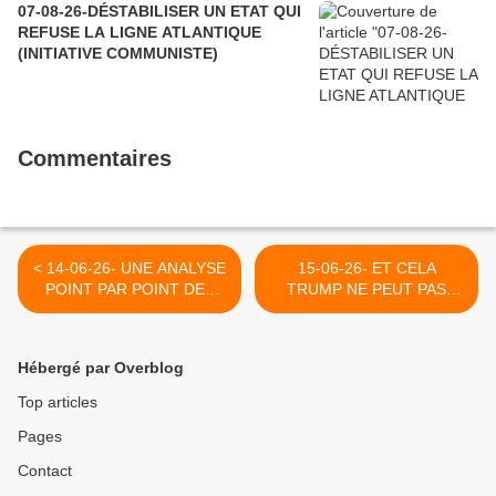
07-08-26-DÉSTABILISER UN ETAT QUI
REFUSE LA LIGNE ATLANTIQUE
(INITIATIVE COMMUNISTE)
Commentaires
< 14-06-26- UNE ANALYSE
15-06-26- ET CELA
POINT PAR POINT DES
TRUMP NE PEUT PAS
OBJECTIFS DE GUERRE
L’EMPÊCHER ! (CAJPO-
NON ATTEINTS PAR
EUROPALESTINE) >
TRUMP AVEC L'IRAN
Hébergé par Overblog
(NICK TURSE - LE GRAND
SOIR)
Top articles
Pages
Contact