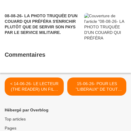
08-08-26- LA PHOTO TRUQUÉE D'UN
COUARD QUI PRÉFÉRA S'ENRICHIR
PLUTÔT QUE DE SERVIR SON PAYS
PAR LE SERVICE MILITAIRE.
Commentaires
< 14-06-26- LE LECTEUR
15-06-26- POUR LES
(THE READER) UN FILM
"LIBERAUX" DE TOUT
DERANGEANT
POIL, TOUS LES DROITS
DE L'HOMME SE
RESUMENT A CELUI-CI :
Hébergé par Overblog
LE DROIT DE
S'ENRICHIER EN
Top articles
EXPLOITANT D'AUTRES
Pages
HOMMES." (MANUEL) >