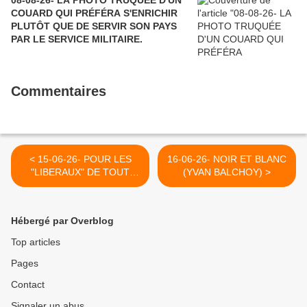
COUARD QUI PRÉFÉRA S'ENRICHIR
PLUTÔT QUE DE SERVIR SON PAYS
PAR LE SERVICE MILITAIRE.
Commentaires
< 15-06-26- POUR LES
16-06-26- NOIR ET BLANC
"LIBERAUX" DE TOUT
(YVAN BALCHOY) >
POIL, TOUS LES DROITS
DE L'HOMME SE
RESUMENT A CELUI-CI :
Hébergé par Overblog
LE DROIT DE
S'ENRICHIER EN
Top articles
EXPLOITANT D'AUTRES
Pages
HOMMES." (MANUEL)
Contact
Signaler un abus