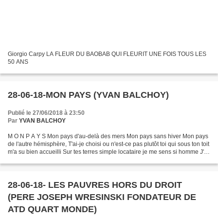
Giorgio Carpy LA FLEUR DU BAOBAB QUI FLEURIT UNE FOIS TOUS LES
50 ANS
28-06-18-MON PAYS (YVAN BALCHOY)
Publié le 27/06/2018 à 23:50
Par
YVAN BALCHOY
M O N P A Y S Mon pays d'au-delà des mers Mon pays sans hiver Mon pays
de l'autre hémisphère, T'ai-je choisi ou n'est-ce pas plutôt toi qui sous ton toit
m'a su bien accueilli Sur tes terres simple locataire je me sens si homme J'y
ai le doit d'étaler...
28-06-18- LES PAUVRES HORS DU DROIT
(PERE JOSEPH WRESINSKI FONDATEUR DE
ATD QUART MONDE)