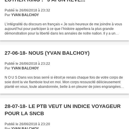
Publié le 26/06/2018 à 23:32
Par
YVAN BALCHOY
L’intégralité du discours en français « Je suis heureux de me joindre à vous
aujourd’hui pour participer à ce que l’histoire appellera la plus grande
démonstration pour la liberté dans les annales de notre nation. Il y a un
siècle de cela, un grand Américain...
27-06-18- NOUS (YVAN BALCHOY)
Publié le 26/06/2018 à 23:22
Par
YVAN BALCHOY
N O U S Dans vos bras serré si étroit je renais chaque fois de votre corps de
soie dont la vie flamboie tout en moi. Mon corps ressuscité délicieusement
planté en vous, toute abandonnée, belle à en pleurer de joies engrangées,
redécouvre sa paternité....
28-07-18- LE PTB VEUT UN INDICE VOYAGEUR
POUR LA SNCB
Publié le 26/06/2018 à 23:20
Par
YVAN BALCHOY