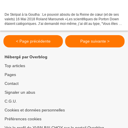
De Skripal à la Goutha : Le pouvoir absolu de la Reine de cœur (et de ses
valets) 16 Mai 2018 Roland Marounek «Les scientifiques de Porton Down
étaient catégoriques. J’ai demandé moi-même, j’ai dit au type, “Vous êtes sûr
?” Il m’a répondu qu’il n’y avait...
< Page précédente
Page suivante >
Hébergé par Overblog
Top articles
Pages
Contact
Signaler un abus
C.G.U.
Cookies et données personnelles
Préférences cookies
Voir le profil de YVAN BALCHOY sur le portail Overblog