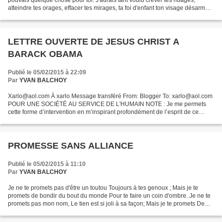
pouvais quelque chose pour toi. J'aurais tant voulu crever tes nuages,
atteindre tes orages, effacer tes mirages, ta foi d'enfant ton visage désarmant
se muant brusquement en méfiance...
LETTRE OUVERTE DE JESUS CHRIST A
BARACK OBAMA
Publié le 05/02/2015 à 22:09
Par
YVAN BALCHOY
Xarlo@aol.com À xarlo Message transféré From: Blogger
To: xarlo@aol.com
POUR UNE SOCIÉTÉ AU SERVICE DE L'HUMAIN NOTE : Je me permets
cette forme d’intervention en m’inspirant profondément de l’esprit de ce
Jésus de Nazareth de manière...
PROMESSE SANS ALLIANCE
Publié le 05/02/2015 à 11:10
Par
YVAN BALCHOY
Je ne te promets pas d'être un toutou Toujours à tes genoux ; Mais je te
promets de bondir du bout du monde Pour te faire un coin d'ombre. Je ne te
promets pas mon nom, Le tien est si joli à sa façon; Mais je te promets De
faire mordre la poussière A...