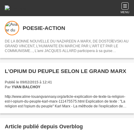
MENU
POESIE-ACTION
DE LA BONNE NOUVELLE DU NAZAREEN A MARX, DE DOSTOÏEVSKI AU
GRAND VINCENT, L'HUMANITE EN MARCHE PAR L'ART ET PAR LE
COMMUNISME..., L'ami JACQUES ALLARD participera à sa guise
désormais à POESIE-ACTION en nous partageant ses centres d'intérets ou
articles choisis.
L'OPIUM DU PEUPLE SELON LE GRAND MARX
Publié le 09/02/2015 à 12:41
Par
YVAN BALCHOY
http://www.aline-louangvannasy.org/article-explication-de-texte-la-religion-
est-l-opium-du-peuple-karl-marx-111475575.html Explication de texte : "La
religion est l'opium du peuple" Karl Marx - La méthode de l'explication de
texte. David Lachapelle. Voici...
Article publié depuis Overblog