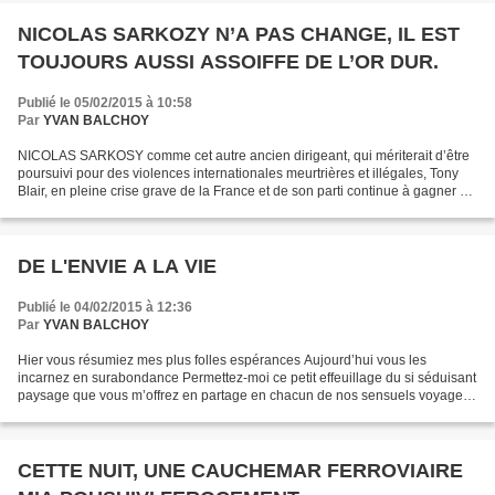
NICOLAS SARKOZY N’A PAS CHANGE, IL EST
TOUJOURS AUSSI ASSOIFFE DE L’OR DUR.
Publié le 05/02/2015 à 10:58
Par
YVAN BALCHOY
NICOLAS SARKOSY comme cet autre ancien dirigeant, qui mériterait d’être
poursuivi pour des violences internationales meurtrières et illégales, Tony
Blair, en pleine crise grave de la France et de son parti continue à gagner sa
vie en donnant des conférences...
DE L'ENVIE A LA VIE
Publié le 04/02/2015 à 12:36
Par
YVAN BALCHOY
Hier vous résumiez mes plus folles espérances Aujourd’hui vous les
incarnez en surabondance Permettez-moi ce petit effeuillage du si séduisant
paysage que vous m’offrez en partage en chacun de nos sensuels voyages
Myriades de moutons qui, toujours en...
CETTE NUIT, UNE CAUCHEMAR FERROVIAIRE