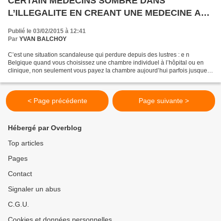
CERTAIN MEDECINS SOMBRE DANS
L’ILLEGALITE EN CREANT UNE MEDECINE A
DEUX VITESSES
Publié le 03/02/2015 à 12:41
Par
YVAN BALCHOY
C’est une situation scandaleuse qui perdure depuis des lustres : e n
Belgique quand vous choisissez une chambre individuel à l’hôpital ou en
clinique, non seulement vous payez la chambre aujourd’hui parfois jusque
cinq fois plus cher mais tant les honoraires...
< Page précédente
Page suivante >
Hébergé par Overblog
Top articles
Pages
Contact
Signaler un abus
C.G.U.
Cookies et données personnelles