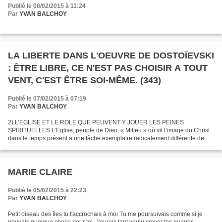
Publié le 08/02/2015 à 11:24
Par
YVAN BALCHOY
LA LIBERTE DANS L'OEUVRE DE DOSTOÏEVSKI
: ÊTRE LIBRE, CE N'EST PAS CHOISIR A TOUT
VENT, C'EST ÊTRE SOI-MÊME. (343)
Publié le 07/02/2015 à 07:19
Par
YVAN BALCHOY
2) L’EGLISE ET LE ROLE QUE PEUVENT Y JOUER LES PEINES
SPIRITUELLES L’Eglise, peuple de Dieu, « Milieu » où vit l’image du Christ
dans le temps présent a une tâche exemplaire radicalement différente de
celle de l’Etat. Sa mission, analogue à celle du Sauveur...
MARIE CLAIRE
Publié le 05/02/2015 à 22:23
Par
YVAN BALCHOY
Petit oiseau des îles tu t'accrochais à moi Tu me poursuivais comme si je