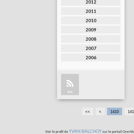
2012
2011
2010
2009
2008
2007
2006
RSS
<<
<
1
1410
141
4
0
YVAN BALCHOY
Voir le profil de
sur le portail Overbl