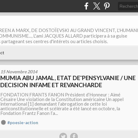
EEN A MARX, DE DOSTOÏEVSKI AU GRAND VINCENT, L'HUMAN
MUNISME..., L'ami JACQUES ALLARD participera à sa guise
rtageant ses centres d'intérets ou articles choisis.
ct
15 Novembre 2014
MUMIA ABU JAMAL, ETAT DE¨PENSYLVANIE / UNE
DECISION INFAME ET REVANCHARDE
FONDATION FRANTS FANON Président d’Honneur : Aimé
Césaire Une violation de la Constitution américaine Un appel
international [1] demandant l’abrogation de cette loi
anticonstitutionnelle et scélérate a été lancé en octobre, la
Fondation Frantz Fanon l’a...
#poesie-action