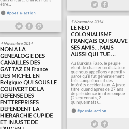
être...
#poesie-action
5 Novembre 2014
LE NEO-
COLONIALISME
FRANÇAIS QUI SAUVE
4 Novembre 2014
SES AMIS… MAIS
NON A LA
AUSSI QUI TUE …
GENEALOGIE DES
CANAILLES DES
Au Burkina Faso, le peuple
vient de chasser un dictateur
GATTAZ EN France
que nous appelions « gentil »
DES MICHEL EN
parce qu’il fut généralement
très compréhensif des
Belgique QUI SOUS LE
intérêts occidentaux. A juste
COUIVERT DE LA
titre, quand après de 27 ans
de présidence ininterrompue
DEFENSE DES
(2 septennats, 2
ENTTREPRISES
quinquennats)...
DEFENDENT LA
#poesie-action
HIERARCHIE CUPIDE
ET INJUSTE DE
L’ARGENT.