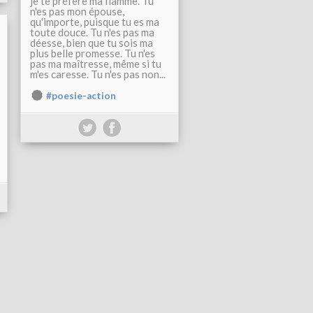
je te préfère ma flamme. Tu
n'es pas mon épouse,
qu'importe, puisque tu es ma
toute douce. Tu n'es pas ma
déesse, bien que tu sois ma
plus belle promesse. Tu n'es
pas ma maîtresse, même si tu
m'es caresse. Tu n'es pas non...
#poesie-action