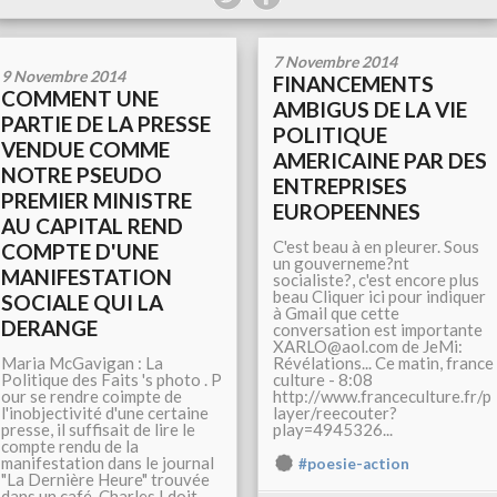
7 Novembre 2014
9 Novembre 2014
FINANCEMENTS
COMMENT UNE
AMBIGUS DE LA VIE
PARTIE DE LA PRESSE
POLITIQUE
VENDUE COMME
AMERICAINE PAR DES
NOTRE PSEUDO
ENTREPRISES
PREMIER MINISTRE
EUROPEENNES
AU CAPITAL REND
C'est beau à en pleurer. Sous
COMPTE D'UNE
un gouverneme?nt
MANIFESTATION
socialiste?, c'est encore plus
beau Cliquer ici pour indiquer
SOCIALE QUI LA
à Gmail que cette
DERANGE
conversation est importante
XARLO@aol.com de JeMi:
Maria McGavigan : La
Révélations... Ce matin, france
Politique des Faits 's photo . P
culture - 8:08
our se rendre coimpte de
http://www.franceculture.fr/p
l'inobjectivité d'une certaine
layer/reecouter?
presse, il suffisait de lire le
play=4945326...
compte rendu de la
manifestation dans le journal
#poesie-action
"La Dernière Heure" trouvée
dans un café. Charles I doit