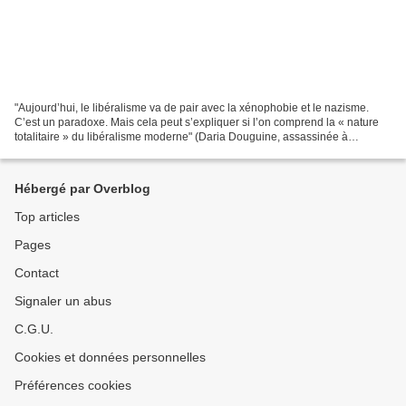
"Aujourd’hui, le libéralisme va de pair avec la xénophobie et le nazisme.
C’est un paradoxe. Mais cela peut s’expliquer si l’on comprend la « nature
totalitaire » du libéralisme moderne" (Daria Douguine, assassinée à
Moscou) "Je demande instamment à tous...
Hébergé par Overblog
Top articles
Pages
Contact
Signaler un abus
C.G.U.
Cookies et données personnelles
Préférences cookies