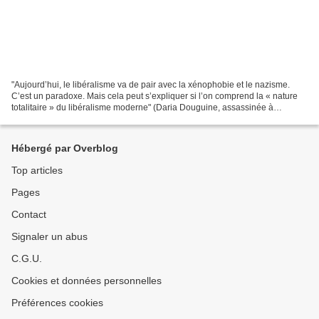
"Aujourd’hui, le libéralisme va de pair avec la xénophobie et le nazisme.
C’est un paradoxe. Mais cela peut s’expliquer si l’on comprend la « nature
totalitaire » du libéralisme moderne" (Daria Douguine, assassinée à
Moscou) "Je demande instamment à tous...
Hébergé par Overblog
Top articles
Pages
Contact
Signaler un abus
C.G.U.
Cookies et données personnelles
Préférences cookies