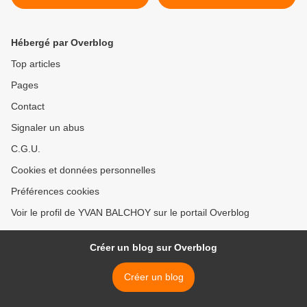
LA FIN DE BOLSONARO ?
- (INVESTIG'ACTION :
JESSICA DOS SQANTOS
Hébergé par Overblog
MICHEL COLLON)
Top articles
Pages
Contact
Signaler un abus
C.G.U.
Cookies et données personnelles
Préférences cookies
Voir le profil de YVAN BALCHOY sur le portail Overblog
Créer un blog sur Overblog
Créer un blog