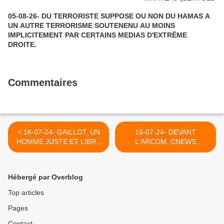
05-08-26- DU TERRORISTE SUPPOSE OU NON DU HAMAS A
UN AUTRE TERRORISME SOUTENENU AU MOINS
IMPLICITEMENT PAR CERTAINS MEDIAS D'EXTRÊME
DROITE.
Commentaires
< 16-07-24- GAILLOT, UN
16-07-24- DEVANT
HOMME JUSTE ET LIBRE
L'ARCOM, CNEWS
DANS L'EGLISE (2013)
S'ACCROCHE A SON
MODELE DE CHAINE
D'OPINION (YUNNES
Hébergé par Overblog
ABSOUS- MEDIAPART) >
Top articles
Pages
Contact