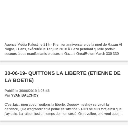
Agence Média Palestine 21 h · Premier anniversaire de la mort de Razan Al
Najjar, 21 ans, exécutée le 1er juin 2018 à Gaza pendant qu'elle portait
secours à des manifestants blessés. # Gaza # GreatReturnMarch 330 330
30-06-19- QUITTONS LA LIBERTE (ETIENNE DE
LA BOETIE)
Publié le 30/06/2019 à 05:46
Par
YVAN BALCHOY
C'est faict, mon coeur, quitons la liberté. Dequoy meshuy serviroit la
deffence, Que d'agrandir et la peine et l'offence ? Plus ne suis fort, ainsi que
j'ay esté. La raison fust un temps de mon costé, Or, revoltée, elle veut que je
pense Qu'il faut servir,...