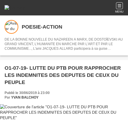
MENU
POESIE-ACTION
DE LA BONNE NOUVELLE DU NAZAREEN A MARX, DE DOSTOÏEVSKI AU
GRAND VINCENT, L'HUMANITE EN MARCHE PAR L'ART ET PAR LE
COMMUNISME..., L'ami JACQUES ALLARD participera à sa guise
désormais à POESIE-ACTION en nous partageant ses centres d'intérets ou
articles choisis.
O1-07-19- LUTTE DU PTB POUR RAPPROCHER
LES INDEMNITES DES DEPUTES DE CEUX DU
PEUPLE
Publié le 30/06/2019 à 23:00
Par
YVAN BALCHOY