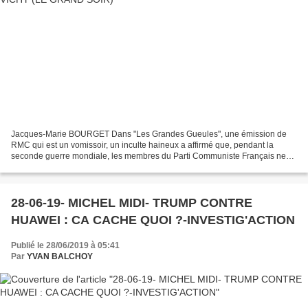
Jacques-Marie BOURGET Dans "Les Grandes Gueules", une émission de
RMC qui est un vomissoir, un inculte haineux a affirmé que, pendant la
seconde guerre mondiale, les membres du Parti Communiste Français ne
s’étaient pas comportés en héros mais plutôt...
28-06-19- MICHEL MIDI- TRUMP CONTRE
HUAWEI : CA CACHE QUOI ?-INVESTIG'ACTION
Publié le 28/06/2019 à 05:41
Par
YVAN BALCHOY