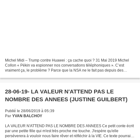
Michel Midi – Trump contre Huawei : ça cache quoi ? 31 Mai 2019 Michel
Collon « Pékin va espionner nos conversations téléphoniques ». C’est
vraiment ça, le problème ? Parce que la NSA ne le fait pas depuis des
années, peut-être ? Alors que cache cette...
28-06-19- LA VALEUR N'ATTEND PAS LE
NOMBRE DES ANNEES (JUSTINE GUILBERT)
Publié le 28/06/2019 à 05:39
Par
YVAN BALCHOY
LA VALEUR N'ATTEND PAS LE NOMBRE DES ANNEES Ce petit conte écrit
par une petite fille qui m'est très proche me touche. J'espère qu'elle
perséverera à vouloir nous faire rêver et réfléchir à la VIE. Ce texte pourrait