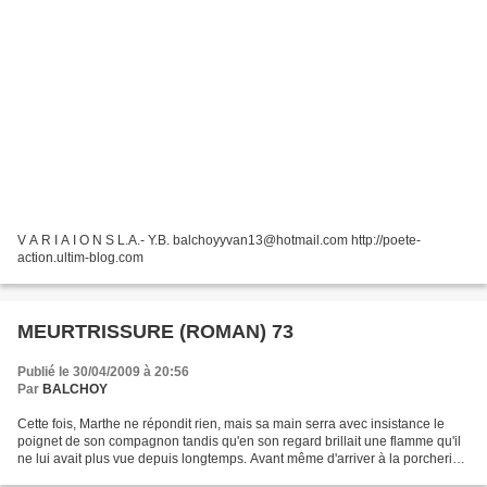
V A R I A I O N S L.A.- Y.B. balchoyyvan13@hotmail.com http://poete-
action.ultim-blog.com
MEURTRISSURE (ROMAN) 73
Publié le 30/04/2009 à 20:56
Par
BALCHOY
Cette fois, Marthe ne répondit rien, mais sa main serra avec insistance le
poignet de son compagnon tandis qu'en son regard brillait une flamme qu'il
ne lui avait plus vue depuis longtemps. Avant même d'arriver à la porcherie,
ils la reconnurent à l'odeur...