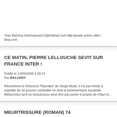
Yvan Balchoy balchoyyvan13@hotmail.com http://poete-action.ultim-
blog.com
CE MATIN, PIERRE LELLOUCHE SEVIT SUR
FRANCE INTER !
Publié le 13/05/2009 à 20:51
Par
BALCHOY
Récemment à l'émission "Ripostes" de Serge Moati, il n'a pas hésité à
regretter de ne pouvoir combattre en duel le parlementaire socialiste
Mélanchton qu'il ne laissait pour ainsi dire pas parler à propos de l'Otan et
de l'Afghanistan. Digne des pires...
MEURTRISSURE (ROMAN) 74