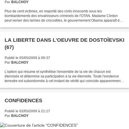
Par
BALCHOY
Plus de cent victimes, en majorité des civils innocents sous les
bombardements des envahisseurs criminels de l'OTAN. Madame Clinton
peut verser des larmes de crocodiles, le gouvernement Obama apparaît de
plus en plus au Moyen Orient comme un gouvernement...
LA LIBERTE DANS L'OEUVRE DE DOSTOÏEVSKI
(67)
Publié le 05/05/2009 à 09:37
Par
BALCHOY
L'option qui résume et synthétise l'ensemble de la vie de chacun est
éternisée et détermine sa participation à la vie éternelle. Toute l'existence
terrestre est subordonnée à cet instant de vérité qui coincide apparemment
avec la mort physique, mais est...
CONFIDENCES
Publié le 02/05/2009 à 21:17
Par
BALCHOY