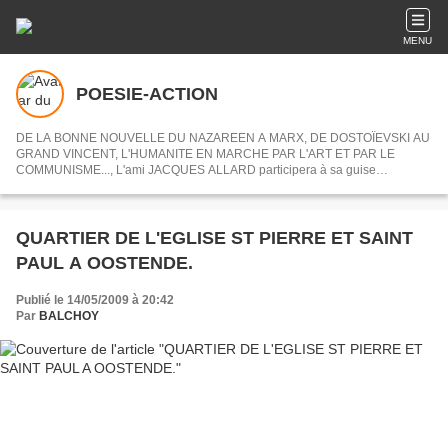
MENU
POESIE-ACTION
DE LA BONNE NOUVELLE DU NAZAREEN A MARX, DE DOSTOÏEVSKI AU
GRAND VINCENT, L'HUMANITE EN MARCHE PAR L'ART ET PAR LE
COMMUNISME..., L'ami JACQUES ALLARD participera à sa guise
désormais à POESIE-ACTION en nous partageant ses centres d'intérets ou
articles choisis.
QUARTIER DE L'EGLISE ST PIERRE ET SAINT
PAUL A OOSTENDE.
Publié le 14/05/2009 à 20:42
Par
BALCHOY