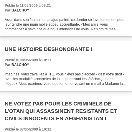
Publié le 11/05/2009 à 09:31
Par
BALCHOY
Assis dans son fauteuil en acajou patiné, ce dernier se leva lentement pour
leur tendre une main molle et peu accueillante. -"Mes amis, vous
commencez à savoir ce que nous attendons de vous. A en croire mes
collaborateurs, vous ne semblez pas encore tellement...
UNE HISTOIRE DESHONORANTE !
Publié le 08/05/2009 à 10:13
Par
BALCHOY
Imaginez, vous travaillez à TF1, vous n'êtes pas d'accord - c'est votre droit -
avec les modalités concrètes de la loi punissant les téléchargements
illégaux. Vous exprimez votre opinion en envoyant un e-mail à Madame la
Ministre de la Culture. Résultat...
NE VOTEZ PAS POUR LES CRIMINELS DE
L'OTAN QUI ASSASSINENT RESISTANTS ET
CIVILS INNOCENTS EN AFGHANISTAN !
Publié le 07/05/2009 à 10:32