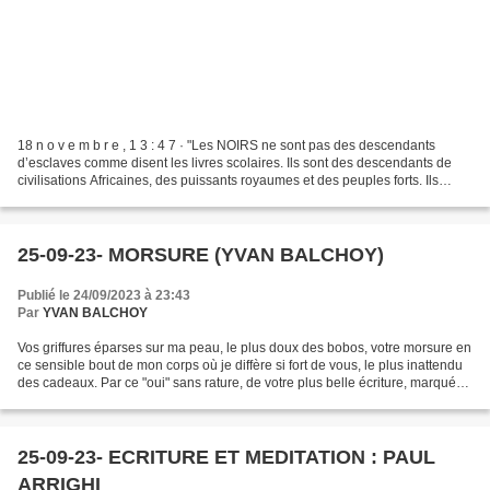
18 n o v e m b r e , 1 3 : 4 7 · "Les NOIRS ne sont pas des descendants
d’esclaves comme disent les livres scolaires. Ils sont des descendants de
civilisations Africaines, des puissants royaumes et des peuples forts. Ils
descendent de rois et de reines,...
25-09-23- MORSURE (YVAN BALCHOY)
Publié le 24/09/2023 à 23:43
Par
YVAN BALCHOY
Vos griffures éparses sur ma peau, le plus doux des bobos, votre morsure en
ce sensible bout de mon corps où je diffère si fort de vous, le plus inattendu
des cadeaux. Par ce "oui" sans rature, de votre plus belle écriture, marqué
du sceau de vos lèvres...
25-09-23- ECRITURE ET MEDITATION : PAUL
ARRIGHI