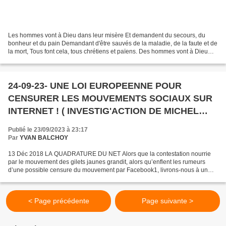
Les hommes vont à Dieu dans leur misère Et demandent du secours, du
bonheur et du pain Demandant d'être sauvés de la maladie, de la faute et de
la mort, Tous font cela, tous chrétiens et païens. Des hommes vont à Dieu
dans sa misère Le trouvent pauvre...
24-09-23- UNE LOI EUROPEENNE POUR
CENSURER LES MOUVEMENTS SOCIAUX SUR
INTERNET ! ( INVESTIG'ACTION DE MICHEL
COLLON)
Publié le 23/09/2023 à 23:17
Par
YVAN BALCHOY
13 Déc 2018 LA QUADRATURE DU NET Alors que la contestation nourrie
par le mouvement des gilets jaunes grandit, alors qu’enflent les rumeurs
d’une possible censure du mouvement par Facebook1, livrons-nous à un
peu de politique-fiction : comment la future...
< Page précédente
Page suivante >