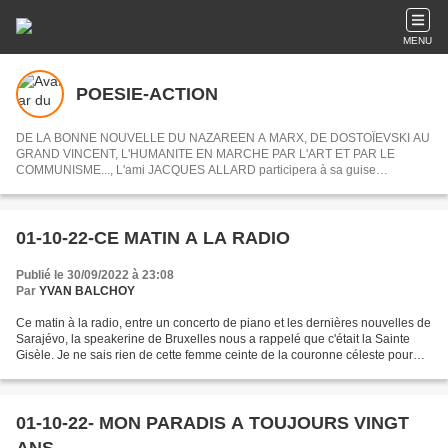
MENU
POESIE-ACTION
DE LA BONNE NOUVELLE DU NAZAREEN A MARX, DE DOSTOÏEVSKI AU
GRAND VINCENT, L'HUMANITE EN MARCHE PAR L'ART ET PAR LE
COMMUNISME..., L'ami JACQUES ALLARD participera à sa guise
désormais à POESIE-ACTION en nous partageant ses centres d'intérets ou
articles choisis.
01-10-22-CE MATIN A LA RADIO
Publié le 30/09/2022 à 23:08
Par
YVAN BALCHOY
Ce matin à la radio, entre un concerto de piano et les dernières nouvelles de
Sarajévo, la speakerine de Bruxelles nous a rappelé que c'était la Sainte
Gisèle. Je ne sais rien de cette femme ceinte de la couronne céleste pour
avoir vécu pieusement sa...
01-10-22- MON PARADIS A TOUJOURS VINGT