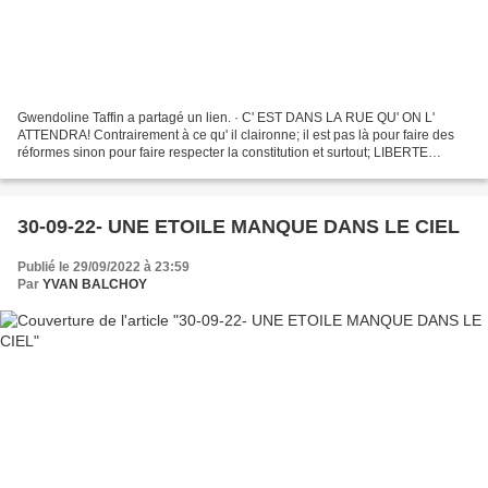
Gwendoline Taffin a partagé un lien. · C' EST DANS LA RUE QU' ON L'
ATTENDRA! Contrairement à ce qu' il claironne; il est pas là pour faire des
réformes sinon pour faire respecter la constitution et surtout; LIBERTE
EGALITE FRATERNITE LA PAROLE PLUTOCRATE...
30-09-22- UNE ETOILE MANQUE DANS LE CIEL
Publié le 29/09/2022 à 23:59
Par
YVAN BALCHOY