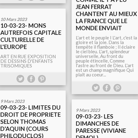
JEAN FERRAT
CHANTENT AU MIEUX
10 Mars 2023
LA FRANCE QUE LE
10-03-23- MONS
MONDE ENVIAIT
AUTREFOIS CAPITALE
L'art et le peuple I L'art, c'est la
CULTURELLE DE
gloire et la joie. Dans la
L'EUROPE
tempête il flamboie ; Il éclaire
le ciel bleu. L'art, splendeur
universelle, Au front du
ART EN RUE EXPOSITION
peuple étincelle, Comme
DE DESSINS D'ENFANTS
l'astre au front de Dieu. L'art
TRISOMIQUES
est un champ magnifique Qui
plaît au coeur...
9 Mars 2023
09-03-23- LIMITES DU
9 Mars 2023
DROIT DE PROPRIETE
09-03-23- LES
SELON THOMAS
DIMANCHES DE
D'AQUIN (COURS
PARESSE (VIVIANE
PHILODUCLOS)
DEMOL)