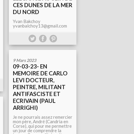
CES DUNES DE LA MER
DU NORD
Yvan Bakchoy
yvanbalchoy13@gmail.com
9 Mars 2023
09-03-23- EN
MEMOIRE DE CARLO
LEVI DOCTEUR,
PEINTRE, MILITANT
ANTIFASCISTE ET
ECRIVAIN (PAUL
ARRIGHI)
Je ne pourrais assez remercier
mon père, André (Candria en
Corse), qui pour me permettre
un jour de comprendre la