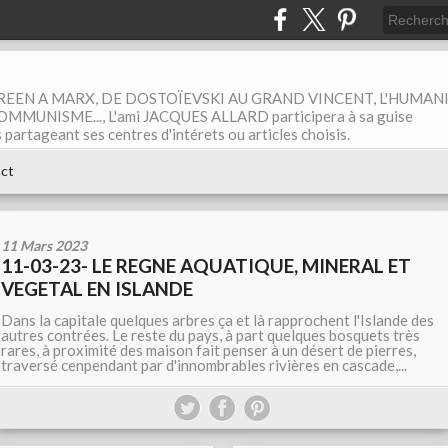
EEN A MARX, DE DOSTOÏEVSKI AU GRAND VINCENT, L'HUMAN
MUNISME..., L'ami JACQUES ALLARD participera à sa guise
rtageant ses centres d'intérets ou articles choisis.
ct
11 Mars 2023
11-03-23- LE REGNE AQUATIQUE, MINERAL ET
VEGETAL EN ISLANDE
Dans la capitale quelques arbres ça et là rapprochent l'Islande des
autres contrées. Le reste du pays, à part quelques bosquets très
rares, à proximité des maison fait penser à un désert de pierres,
traversé cenpendant par d'innombrables rivières en cascade,...