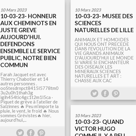
10 Mars 2023
10 Mars 2023
10-03-23- HONNEUR
10-03-23- MUSEE DES
AUX CHEMINOTS EN
SCIENCES
JUSTE GREVE
NATURELLES DE LILLE
AUJOURD'HUI.
ANIMAUX ET HOMOIDES
DEFENDONS
QUI NOUS ONT PRECEDE
DANS l'EVOLUTION DE LA
ENSEMBLE LE SERVICE
VIE GRANDS ANIMAUX
PUBLIC, NOTRE BIEN
D'AUJOURD'HUI LE MONDE
SI VARIE SI ENCHANTEUR
COMMUN
DES OISEAUX LES
MINERAUX SCIENCES
Farah Jacquet est avec
NATURELLES ET ART :
Thierry Chabotier et 14
CHASSE AUX CAC
autres personnes .
ooStesdrnpct8415l5778tm0
3u2u0h1thah3g
igih454tic4gc1t2m1l5ca ·
Piquet de grève à l’atelier de
Salzinnes 🔥 Peu m’importe la
pluie, le vent, le froid 🔥 Nous
sommes Grévistes🔥 hier,
10 Mars 2023
aujourd’hui,...
10-03-23- QUAND
VICTOR HUGO
COMME IL Y A PEU