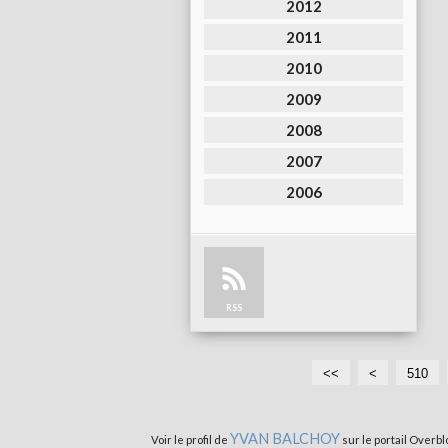
2012
2011
2010
2009
2008
2007
2006
RSS
<<
<
5
510
0
0
YVAN BALCHOY
Voir le profil de
sur le portail Overbl