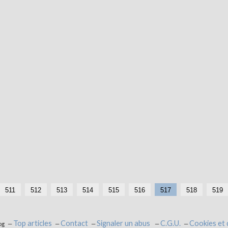
511
512
513
514
515
516
517
518
519
Top articles
Contact
Signaler un abus
C.G.U.
Cookies et
og