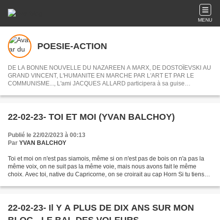
MENU
POESIE-ACTION
DE LA BONNE NOUVELLE DU NAZAREEN A MARX, DE DOSTOÏEVSKI AU
GRAND VINCENT, L'HUMANITE EN MARCHE PAR L'ART ET PAR LE
COMMUNISME..., L'ami JACQUES ALLARD participera à sa guise
désormais à POESIE-ACTION en nous partageant ses centres d'intérets ou
articles choisis.
22-02-23- TOI ET MOI (YVAN BALCHOY)
Publié le 22/02/2023 à 00:13
Par
YVAN BALCHOY
Toi et moi on n'est pas siamois, même si on n'est pas de bois on n'a pas la
même voix, on ne suit pas la même voie, mais nous avons fait le même
choix. Avec toi, native du Capricorne, on se croirait au cap Horn Si tu tiens
tête aux pires tempêtes il suffit...
22-02-23- Il Y A PLUS DE DIX ANS SUR MON