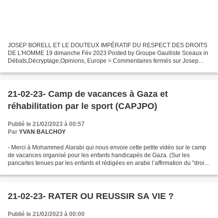
JOSEP BORELL ET LE DOUTEUX IMPÉRATIF DU RESPECT DES DROITS
DE L'HOMME 19 dimanche Fév 2023 Posted by Groupe Gaulliste Sceaux in
Débats,Décryptage,Opinions, Europe ≈ Commentaires fermés sur Josep
Borrell et le douteux impératif du respect des droits de...
21-02-23- Camp de vacances à Gaza et
réhabilitation par le sport (CAPJPO)
Publié le 21/02/2023 à 00:57
Par
YVAN BALCHOY
- Merci à Mohammed Alarabi qui nous envoie cette petite vidéo sur le camp
de vacances organisé pour les enfants handicapés de Gaza. (Sur les
pancartes tenues par les enfants et rédigées en arabe l’affirmation du "droit
au sport et au jeu pour tous".)...
21-02-23- RATER OU REUSSIR SA VIE ?
Publié le 21/02/2023 à 00:00