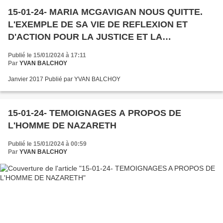
15-01-24- MARIA MCGAVIGAN NOUS QUITTE.
L'EXEMPLE DE SA VIE DE REFLEXION ET
D'ACTION POUR LA JUSTICE ET LA
FRATERNITE HUMAINE NOUS INTERPELLE ET
Publié le 15/01/2024 à 17:11
NOUS POUSSE EN AVANT. MERCI MARIA.
Par
YVAN BALCHOY
NOTRE CHAGRIN EST GRAND MAIS LA FIERTE
Janvier 2017 Publié par YVAN BALCHOY
DE T'AVOIR CONNUE L'EST TOUT AUTANT !
15-01-24- TEMOIGNAGES A PROPOS DE
L'HOMME DE NAZARETH
Publié le 15/01/2024 à 00:59
Par
YVAN BALCHOY