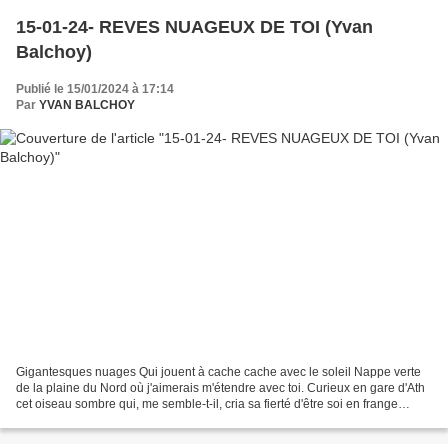
15-01-24- REVES NUAGEUX DE TOI (Yvan
Balchoy)
Publié le 15/01/2024 à 17:14
Par
YVAN BALCHOY
Gigantesques nuages Qui jouent à cache cache avec le soleil Nappe verte
de la plaine du Nord où j'aimerais m'étendre avec toi. Curieux en gare d'Ath
cet oiseau sombre qui, me semble-t-il, cria sa fierté d'être soi en frange
d'horizon. Ca et là le paysage...