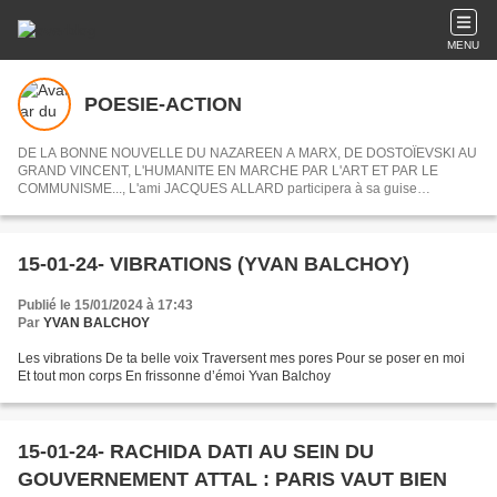
MENU
POESIE-ACTION
DE LA BONNE NOUVELLE DU NAZAREEN A MARX, DE DOSTOÏEVSKI AU
GRAND VINCENT, L'HUMANITE EN MARCHE PAR L'ART ET PAR LE
COMMUNISME..., L'ami JACQUES ALLARD participera à sa guise
désormais à POESIE-ACTION en nous partageant ses centres d'intérets ou
articles choisis.
15-01-24- VIBRATIONS (YVAN BALCHOY)
Publié le 15/01/2024 à 17:43
Par
YVAN BALCHOY
Les vibrations De ta belle voix Traversent mes pores Pour se poser en moi
Et tout mon corps En frissonne d’émoi Yvan Balchoy
15-01-24- RACHIDA DATI AU SEIN DU
GOUVERNEMENT ATTAL : PARIS VAUT BIEN