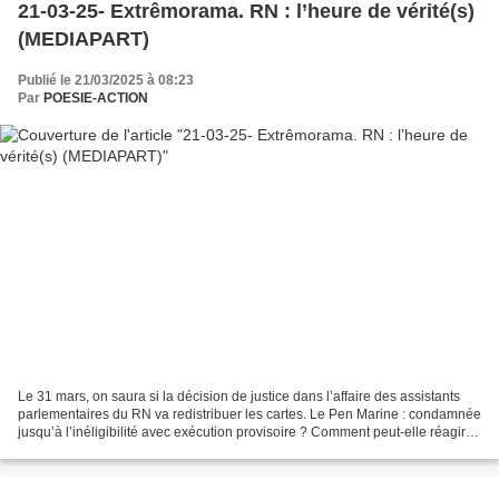
21-03-25- Extrêmorama. RN : l’heure de vérité(s)
(MEDIAPART)
Publié le 21/03/2025 à 08:23
Par
POESIE-ACTION
Le 31 mars, on saura si la décision de justice dans l’affaire des assistants
parlementaires du RN va redistribuer les cartes. Le Pen Marine : condamnée
jusqu’à l’inéligibilité avec exécution provisoire ? Comment peut-elle réagir ?
Qu’en sera-t-il du jeune...