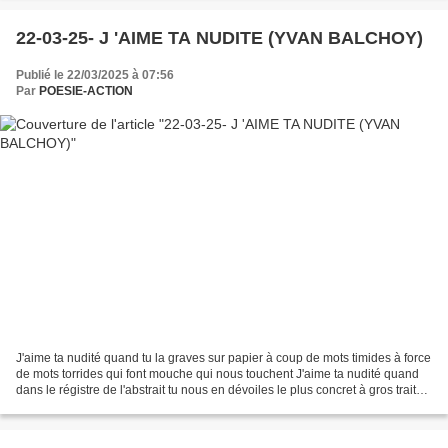
22-03-25- J 'AIME TA NUDITE (YVAN BALCHOY)
Publié le 22/03/2025 à 07:56
Par
POESIE-ACTION
J'aime ta nudité quand tu la graves sur papier à coup de mots timides à force
de mots torrides qui font mouche qui nous touchent J'aime ta nudité quand
dans le régistre de l'abstrait tu nous en dévoiles le plus concret à gros traits
couleurs de terre...