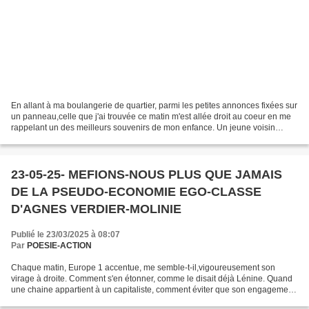
En allant à ma boulangerie de quartier, parmi les petites annonces fixées sur
un panneau,celle que j'ai trouvée ce matin m'est allée droit au coeur en me
rappelant un des meilleurs souvenirs de mon enfance. Un jeune voisin
propose à ceux que cela intéresserait...
23-05-25- MEFIONS-NOUS PLUS QUE JAMAIS
DE LA PSEUDO-ECONOMIE EGO-CLASSE
D'AGNES VERDIER-MOLINIE
Publié le 23/03/2025 à 08:07
Par
POESIE-ACTION
Chaque matin, Europe 1 accentue, me semble-t-il,vigoureusement son
virage à droite. Comment s'en étonner, comme le disait déjà Lénine. Quand
une chaine appartient à un capitaliste, comment éviter que son engagement
financier ne transpire pas tant soit...