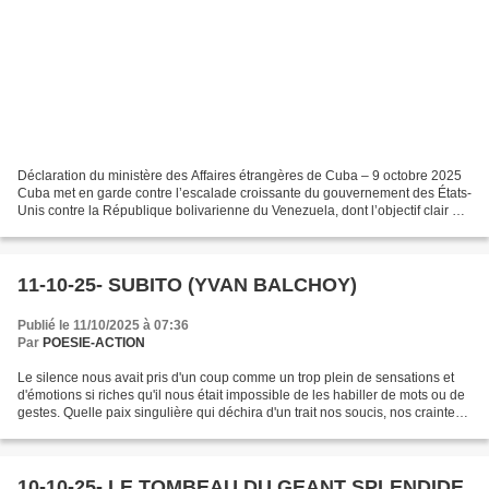
Déclaration du ministère des Affaires étrangères de Cuba – 9 octobre 2025
Cuba met en garde contre l’escalade croissante du gouvernement des États-
Unis contre la République bolivarienne du Venezuela, dont l’objectif clair est
de renverser le gouvernement...
11-10-25- SUBITO (YVAN BALCHOY)
Publié le 11/10/2025 à 07:36
Par
POESIE-ACTION
Le silence nous avait pris d'un coup comme un trop plein de sensations et
d'émotions si riches qu'il nous était impossible de les habiller de mots ou de
gestes. Quelle paix singulière qui déchira d'un trait nos soucis, nos craintes,
nos angoisses : le...
10-10-25- LE TOMBEAU DU GEANT SPLENDIDE