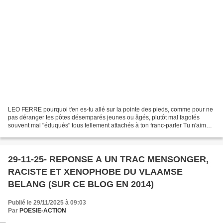
LEO FERRE pourquoi t'en es-tu allé sur la pointe des pieds, comme pour ne
pas déranger tes pôtes désemparés jeunes ou âgés, plutôt mal fagotés
souvent mal "éduqués" tous tellement attachés à ton franc-parler Tu n'aimais
pas donné de leçons, tu nous as...
29-11-25- REPONSE A UN TRAC MENSONGER,
RACISTE ET XENOPHOBE DU VLAAMSE
BELANG (SUR CE BLOG EN 2014)
Publié le 29/11/2025 à 09:03
Par
POESIE-ACTION