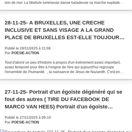
loin de moi. La libellule lumineuse danse baladeuse sa marche nuptiale
entre mille gentiannes. Sa beauté me...
28-11-25- A BRUXELLES, UNE CRECHE
INCLUSIVE ET SANS VISAGE A LA GRAND
PLACE DE BRUXELLES EST-ELLE TOUJOURS
CELLE DE NOËL ?
Publié le 28/11/2025 à 11:08
Par
POESIE-ACTION
Tout d'abord un peu d'histoire à propos d'un évènement assez important,
assez temporel pour être à l'origine de l'ère qui aujourd'hui regroupe
l'ensemble de l'humanité : , la naissance de Jésus de Nazareth. C'est en
plein Moyen-âge, en Ombrie italienne,...
27-11-25- Portrait d'un égoïste dégénéré qui se
fout des autres ( TIRE DU FACEBOOK DE
MARCO VAN HEES) Portrait d'un égoïste
dégénéré qui se fout des autres ( TIRE DU
Publié le 27/11/2025 à 09:10
FACEBOOK DE MARCO VAN HEES) r
Par
POESIE-ACTION