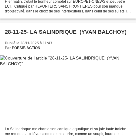
Hier matin, c'était le bonheur complet sur EUROPE1-CNEWS et peut-être
LCI... Critiqué par REPORTERS SANS FRONTIERES pour son manque
d'objectivité, dans le choix de ses interlocuteurs, dans celui de ses sujets, les
Médias "Bolloré", oubliant leurs critiques...
28-11-25- LA SALINDRIQUE (YVAN BALCHOY)
Publié le 28/11/2025 à 11:43
Par
POESIE-ACTION
La Salindrinque me chante son cantique aquatique et sa joie toute fraiche
me remonte aux lèvres comme un sourire, comme un soupir, lourd de toi,