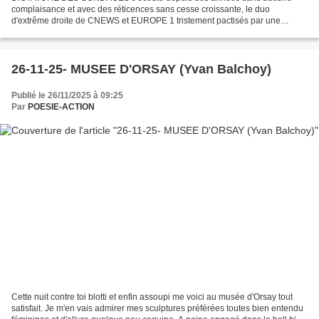
complaisance et avec des réticences sans cesse croissante, le duo
d'extrême droite de CNEWS et EUROPE 1 tristement pactisés par une
extrême droite qui n'hésite pas à se revendiquer d'une foi...
26-11-25- MUSEE D'ORSAY (Yvan Balchoy)
Publié le 26/11/2025 à 09:25
Par
POESIE-ACTION
Cette nuit contre toi blotti et enfin assoupi me voici au musée d'Orsay tout
satisfait. Je m'en vais admirer mes sculptures préférées toutes bien entendu