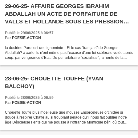
29-06-25- AFFAIRE GEORGES IBRAHIM
ABDALLAH UN ACTE DE FORFAITURE DE
VALLS ET HOLLANDE SOUS LES PRESSION
DES ISRAÉLO-AMERICAINS (ECRIT EN 2013 ET
Publié le 29/06/2025 à 06:57
HÉLAS TOUJOURS DE CRIMINELLE
Par
POESIE-ACTION
ACTUALITÉ)
la doctrine Parot est une ignominie... Et le cas "français" de Georges
Abdallah? à xarlo Ils n'ont même pas l'excuse d'une loi scélérate votée après
coup. par vengeance d'Etat. Du pur arbitraire "socialiste", la honte de la
France. Mais qui s'en étonne...
28-06-25- CHOUETTE TOUFFE (YVAN
BALCHOY)
Publié le 28/06/2025 à 06:59
Par
POESIE-ACTION
Chouette Touffe plus moelleuse que mousse Ensorceleuse orchidée si
douce à respirer Chatte au si troublant pelage qu’il nous fait oublier notre
âge Délicieuse Fente qui me pousse à l’offrande Monticule béni où tout
s’affermit Figue succulente à la chair...