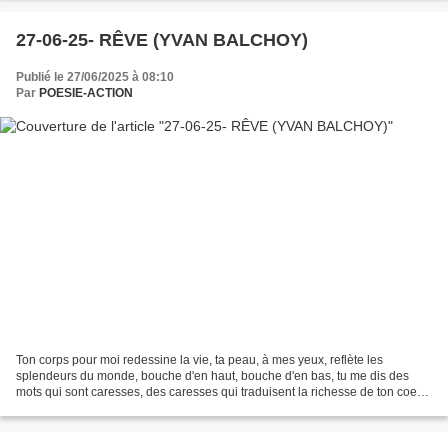
27-06-25- RÊVE (YVAN BALCHOY)
Publié le 27/06/2025 à 08:10
Par
POESIE-ACTION
Ton corps pour moi redessine la vie, ta peau, à mes yeux, reflète les
splendeurs du monde, bouche d'en haut, bouche d'en bas, tu me dis des
mots qui sont caresses, des caresses qui traduisent la richesse de ton coeur.
Tes seins de nymphette, douces collines...