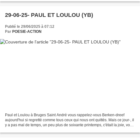
29-06-25- PAUL ET LOULOU (YB)
Publié le 29/06/2025 à 07:12
Par
POESIE-ACTION
Paul et Loulou à Bruges Saint André vous rappelez-vous Berken-dreef
aujourd'hui si regretté comme tous ceux qui nous ont quittés. Mais ce jour-, il
y a pas mal de temps, un peu plus de soixante printemps, c'était la joie, vous
deveniez époux pour le pire...