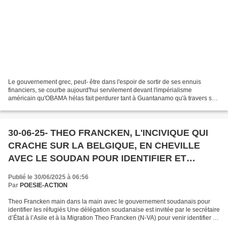
Le gouvernement grec, peut- être dans l'espoir de sortir de ses ennuis
financiers, se courbe aujourd'hui servilement devant l'impérialisme
américain qu'OBAMA hélas fait perdurer tant à Guantanamo qu'à travers son
appui inconditionnel de fait aux crimes...
30-06-25- THEO FRANCKEN, L'INCIVIQUE QUI
CRACHE SUR LA BELGIQUE, EN CHEVILLE
AVEC LE SOUDAN POUR IDENTIFIER ET
RENVOYER LES REFUGIES DE KHARTOUM
Publié le 30/06/2025 à 06:56
AUX VIOLENCES QUE SUBISSENT LES
Par
POESIE-ACTION
RÉFUGIÉS DANS CE PAYS
Theo Francken main dans la main avec le gouvernement soudanais pour
DICTATORIAL (OCTOBRE 2017 !!!!)
identifier les réfugiés Une délégation soudanaise est invitée par le secrétaire
d’État à l’Asile et à la Migration Theo Francken (N-VA) pour venir identifier et
ramener les réfugiés soudanais...