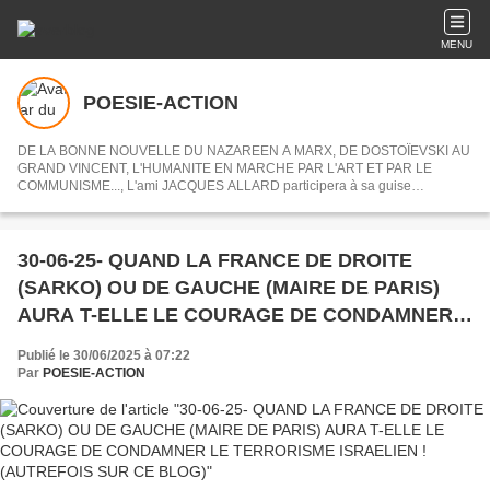
MENU
POESIE-ACTION
DE LA BONNE NOUVELLE DU NAZAREEN A MARX, DE DOSTOÏEVSKI AU
GRAND VINCENT, L'HUMANITE EN MARCHE PAR L'ART ET PAR LE
COMMUNISME..., L'ami JACQUES ALLARD participera à sa guise
désormais à POESIE-ACTION en nous partageant ses centres d'intérets ou
articles choisis.
30-06-25- QUAND LA FRANCE DE DROITE
(SARKO) OU DE GAUCHE (MAIRE DE PARIS)
AURA T-ELLE LE COURAGE DE CONDAMNER
LE TERRORISME ISRAELIEN ! (AUTREFOIS
Publié le 30/06/2025 à 07:22
SUR CE BLOG)
Par
POESIE-ACTION