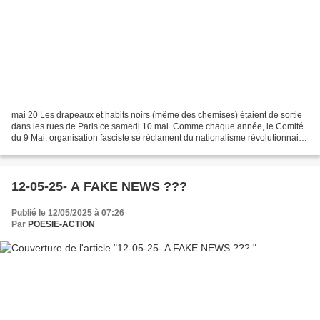
mai 20 Les drapeaux et habits noirs (même des chemises) étaient de sortie
dans les rues de Paris ce samedi 10 mai. Comme chaque année, le Comité
du 9 Mai, organisation fasciste se réclament du nationalisme révolutionnaire,
paradait entre Port-Royal et...
12-05-25- A FAKE NEWS ???
Publié le 12/05/2025 à 07:26
Par
POESIE-ACTION