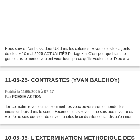
Nous suivre L’ambassadeur US dans les colonies : « vous êtes les agents
de dieu » 10 mai 2025 ACTUALITÉS Partagez: « C’est pourquoi tant de
gens dans le monde veulent vous tuer : parce qu’ils veulent tuer Dieu », a
déclaré l’ambassadeur de Trump en Israël,...
11-05-25- CONTRASTES (YVAN BALCHOY)
Publié le 11/05/2025 à 07:17
Par
POESIE-ACTION
Toi, ce matin, réveil et moi, sommeil Tes yeux ouverts sur le monde, les
miens enfouis dans le songe Féconde, tu es sève, je ne suis que rêve Tu es
vie, Je ne suis que sourde envie Tu jetes le cri du silence, tandis qu'en moi
règne l'inconscience Le béton...
10-05-35- L'EXTERMINATION METHODIQUE DES