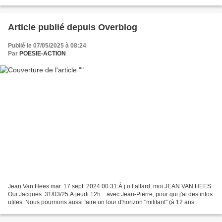
autrefois autour de la revue de presse rue...
Article publié depuis Overblog
Publié le 07/05/2025 à 08:24
Par
POESIE-ACTION
Jean Van Hees
mar. 17 sept. 2024 00:31 À j.o.f.allard, moi JEAN VAN HEES
Oui Jacques. 31/03/25 A jeudi 12h... avec Jean-Pierre, pour qui j'ai des infos
utiles. Nous pourrions aussi faire un tour d'horizon "militant" (à 12 ans...