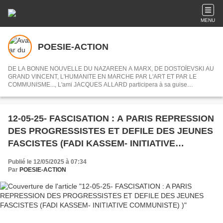
MENU
POESIE-ACTION
DE LA BONNE NOUVELLE DU NAZAREEN A MARX, DE DOSTOÏEVSKI AU
GRAND VINCENT, L'HUMANITE EN MARCHE PAR L'ART ET PAR LE
COMMUNISME..., L'ami JACQUES ALLARD participera à sa guise
désormais à POESIE-ACTION en nous partageant ses centres d'intérets ou
articles choisis.
12-05-25- FASCISATION : A PARIS REPRESSION
DES PROGRESSISTES ET DEFILE DES JEUNES
FASCISTES (FADI KASSEM- INITIATIVE
COMMUNISTE) )
Publié le 12/05/2025 à 07:34
Par
POESIE-ACTION