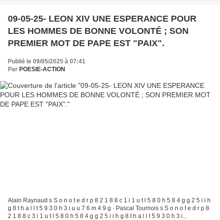
09-05-25- LEON XIV UNE ESPERANCE POUR
LES HOMMES DE BONNE VOLONTÉ ; SON
PREMIER MOT DE PAPE EST "PAIX".
Publié le 09/05/2025 à 07:41
Par
POESIE-ACTION
Alain Raynaud s S o n o t e d r p 8 2 1 8 8 c 1 i 1 u t l 5 8 0 h 5 8 4 g g 2 5 i i h
g 8 t h a l l t 5 9 3 0 h 3 i u u 7 6 m 4 9 g · Pascal Tournois s S o n o t e d r p 8
2 1 8 8 c 3 i 1 u t l 5 8 0 h 5 8 4 g g 2 5 i i h g 8 t h a l l t 5 9 3 0 h 3 i...