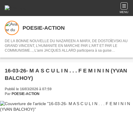
MENU
POESIE-ACTION
DE LA BONNE NOUVELLE DU NAZAREEN A MARX, DE DOSTOÏEVSKI AU
GRAND VINCENT, L'HUMANITE EN MARCHE PAR L'ART ET PAR LE
COMMUNISME..., L'ami JACQUES ALLARD participera à sa guise
désormais à POESIE-ACTION en nous partageant ses centres d'intérets ou
articles choisis.
16-03-26- M A S C U L I N . . . F E M I N I N (YVAN
BALCHOY)
Publié le 16/03/2026 à 07:59
Par
POESIE-ACTION