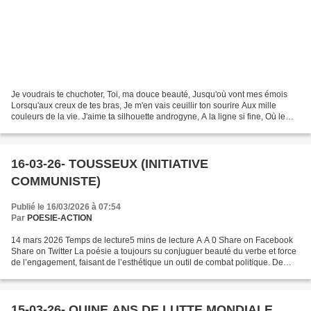
Je voudrais te chuchoter, Toi, ma douce beauté, Jusqu'où vont mes émois
Lorsqu'aux creux de tes bras, Je m'en vais ceuillir ton sourire Aux mille
couleurs de la vie. J'aime ta silhouette androgyne, A la ligne si fine, Où le
tendre du féminin S'enrichit...
16-03-26- TOUSSEUX (INITIATIVE
COMMUNISTE)
Publié le 16/03/2026 à 07:54
Par
POESIE-ACTION
14 mars 2026 Temps de lecture5 mins de lecture A A 0 Share on Facebook
Share on Twitter La poésie a toujours su conjuguer beauté du verbe et force
de l’engagement, faisant de l’esthétique un outil de combat politique. De
Victor Hugo, dénonçant l’injustice...
15-03-26- QUINE ANS DE LUTTE MONDIALE