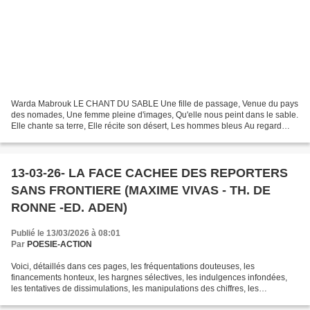
Warda Mabrouk LE CHANT DU SABLE Une fille de passage, Venue du pays
des nomades, Une femme pleine d'images, Qu'elle nous peint dans le sable.
Elle chante sa terre, Elle récite son désert, Les hommes bleus Au regard
lumineux, Les femmes aussi actives Que...
13-03-26- LA FACE CACHEE DES REPORTERS
SANS FRONTIERE (MAXIME VIVAS - TH. DE
RONNE -ED. ADEN)
Publié le 13/03/2026 à 08:01
Par
POESIE-ACTION
Voici, détaillés dans ces pages, les fréquentations douteuses, les
financements honteux, les hargnes sélectives, les indulgences infondées,
les tentatives de dissimulations, les manipulations des chiffres, les
mensonges réitérés de Reporters sans frontières,...