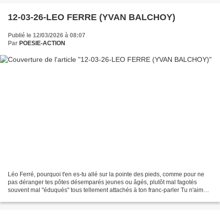
12-03-26-LEO FERRE (YVAN BALCHOY)
Publié le 12/03/2026 à 08:07
Par
POESIE-ACTION
Léo Ferré, pourquoi t'en es-tu allé sur la pointe des pieds, comme pour ne
pas déranger tes pôtes désemparés jeunes ou âgés, plutôt mal fagotés
souvent mal "éduqués" tous tellement attachés à ton franc-parler Tu n'aimais
pas donné de leçons, tu nous as...